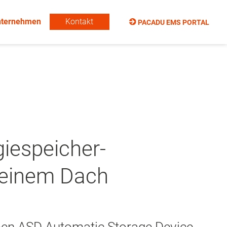
Navi
nternehmen
Kontakt
PACADU EMS PORTAL
über
iespeicher-
 einem Dach