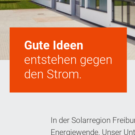
Gute Ideen
entstehen gegen
den Strom.
In der Solarregion Freibu
Energiewende. Unser Un